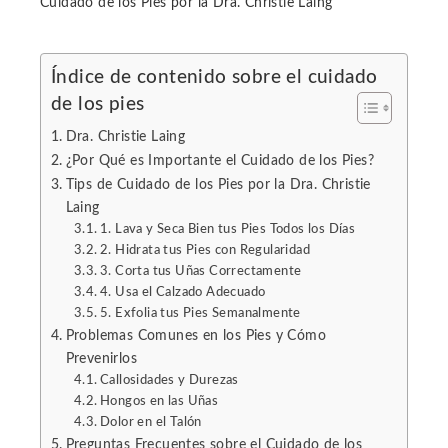
Cuidado de los Pies por la Dra. Christie Laing
Índice de contenido sobre el cuidado
de los pies
ebook
Dra. Christie Laing
ter
¿Por Qué es Importante el Cuidado de los Pies?
Tips de Cuidado de los Pies por la Dra. Christie
Laing
edIn
1. Lava y Seca Bien tus Pies Todos los Días
2. Hidrata tus Pies con Regularidad
erest
3. Corta tus Uñas Correctamente
4. Usa el Calzado Adecuado
5. Exfolia tus Pies Semanalmente
mbleupon
Problemas Comunes en los Pies y Cómo
Prevenirlos
l
Callosidades y Durezas
Hongos en las Uñas
Dolor en el Talón
Preguntas Frecuentes sobre el Cuidado de los