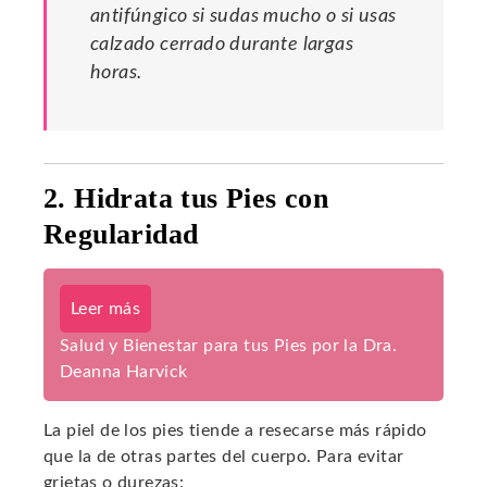
antifúngico si sudas mucho o si usas
calzado cerrado durante largas
horas.
2. Hidrata tus Pies con
Regularidad
Leer más
Salud y Bienestar para tus Pies por la Dra.
Deanna Harvick
La piel de los pies tiende a resecarse más rápido
que la de otras partes del cuerpo. Para evitar
grietas o durezas: