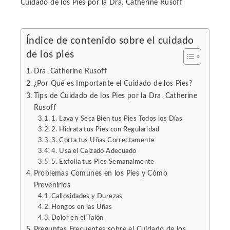
Cuidado de los Pies por la Dra. Catherine Rusoff
Índice de contenido sobre el cuidado
de los pies
ebook
Dra. Catherine Rusoff
ter
¿Por Qué es Importante el Cuidado de los Pies?
Tips de Cuidado de los Pies por la Dra. Catherine
Rusoff
edIn
1. Lava y Seca Bien tus Pies Todos los Días
2. Hidrata tus Pies con Regularidad
erest
3. Corta tus Uñas Correctamente
4. Usa el Calzado Adecuado
5. Exfolia tus Pies Semanalmente
mbleupon
Problemas Comunes en los Pies y Cómo
Prevenirlos
l
Callosidades y Durezas
Hongos en las Uñas
Dolor en el Talón
Preguntas Frecuentes sobre el Cuidado de los