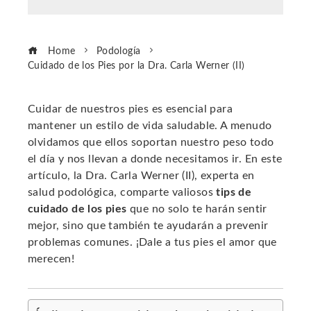
Home
Podología
Cuidado de los Pies por la Dra. Carla Werner (II)
Cuidar de nuestros pies es esencial para
mantener un estilo de vida saludable. A menudo
ebook
olvidamos que ellos soportan nuestro peso todo
el día y nos llevan a donde necesitamos ir. En este
ter
artículo, la Dra. Carla Werner (II), experta en
salud podológica, comparte valiosos
tips de
cuidado de los pies
que no solo te harán sentir
edIn
mejor, sino que también te ayudarán a prevenir
problemas comunes. ¡Dale a tus pies el amor que
erest
merecen!
mbleupon