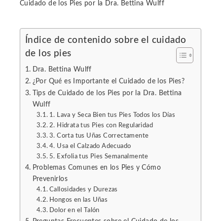
Cuidado de los Pies por la Dra. Bettina Wulff
Índice de contenido sobre el cuidado
de los pies
ebook
Dra. Bettina Wulff
ter
¿Por Qué es Importante el Cuidado de los Pies?
Tips de Cuidado de los Pies por la Dra. Bettina
Wulff
edIn
1. Lava y Seca Bien tus Pies Todos los Días
2. Hidrata tus Pies con Regularidad
erest
3. Corta tus Uñas Correctamente
4. Usa el Calzado Adecuado
5. Exfolia tus Pies Semanalmente
mbleupon
Problemas Comunes en los Pies y Cómo
Prevenirlos
l
Callosidades y Durezas
Hongos en las Uñas
Dolor en el Talón