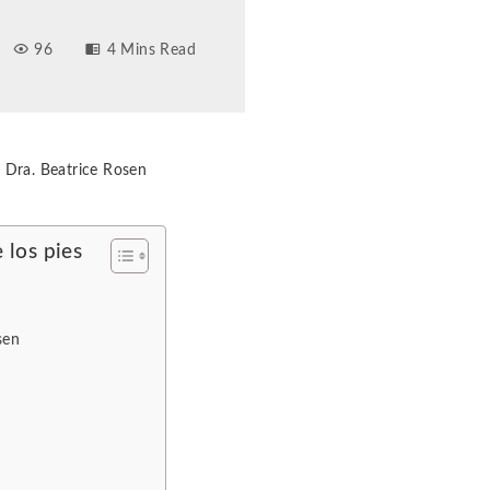
96
4 Mins Read
a Dra. Beatrice Rosen
 los pies
sen
s