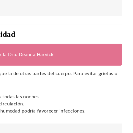
ridad
or la Dra. Deanna Harvick
que la de otras partes del cuerpo. Para evitar grietas o
s todas las noches.
circulación.
a humedad podría favorecer infecciones.