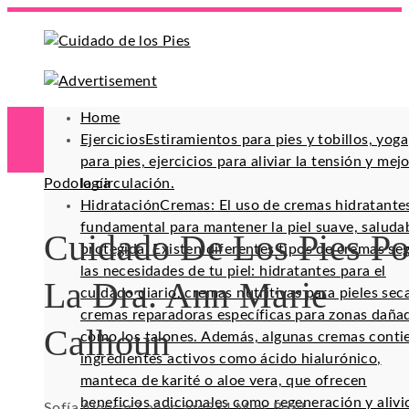
Home
Ejercicios
Estiramientos para pies y tobillos, yoga
para pies, ejercicios para aliviar la tensión y mej
Podología
la circulación.
Hidratación
Cremas: El uso de cremas hidratante
fundamental para mantener la piel suave, saluda
Cuidado De Los Pies Po
protegida. Existen diferentes tipos de cremas se
las necesidades de tu piel: hidratantes para el
La Dra. Ann Marie
cuidado diario, cremas nutritivas para pieles sec
cremas reparadoras específicas para zonas daña
Calhoun
como los talones. Además, algunas cremas conti
ingredientes activos como ácido hialurónico,
manteca de karité o aloe vera, que ofrecen
beneficios adicionales como regeneración y alivi
Sofía Alencar
7 años ago
58
4 Mins Read