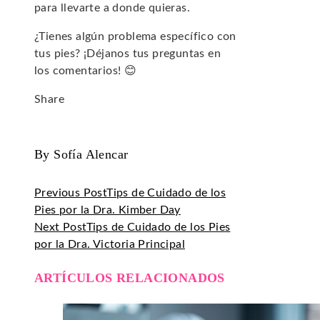
para llevarte a donde quieras.
¿Tienes algún problema específico con
tus pies? ¡Déjanos tus preguntas en
los comentarios! 😊
Share
Facebook
Twitter
LinkedIn
Pinterest
Stumbleupon
Email
By Sofía Alencar
Previous Post
Tips de Cuidado de los
Pies por la Dra. Kimber Day
Next Post
Tips de Cuidado de los Pies
por la Dra. Victoria Principal
ARTÍCULOS RELACIONADOS