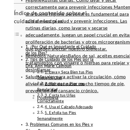
Higiene
Rutinas diarias: Cómo lavar y secar
correctamente para prevenir infecciones Mante
Índice de contenido sobre el
una buena higiene personal es fundamental para
cuidado de los pies
cuidar nuestra salud y prevenir infecciones. Las
rutinas diarias, como lavarse y secarse
adecuadamente, juegan un papel crucial en evitar
proliferación de bacterias y otros microorganis
¿Por Qué es Importante el Cuidado
que pueden afectar nuestro bienestar.
de los Pies?
Remedios Naturales
Baños de sal, aceites esencia
Tips de Cuidado de los Pies por la
tratamientos con vinagre o hierbas para relajar y
Dra. Ann Marie Calhoun
desinflamar.
1. Lava y Seca Bien tus Pies
Salud
Masajes para activar la circulación, cómo
Todos los Días
aliviar el dolor por pasar mucho tiempo de pie,
2. Hidrata tus Pies con
Regularidad
prevención del cansancio crónico.
3. Corta tus Uñas
Podología
Correctamente
4. Usa el Calzado Adecuado
5. Exfolia tus Pies
Semanalmente
Problemas Comunes en los Pies y