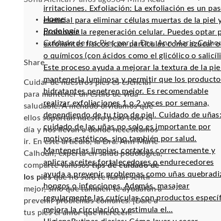
irritaciones. Exfoliación: La exfoliación es un pa
Home
esencial para eliminar células muertas de la piel 
Podología
promover la regeneración celular. Puedes optar 
Cuidado de los Pies por la Dra. Ann Marie Calho
exfoliantes físicos (con partículas como azúcar o 
o químicos (con ácidos como el glicólico o salicíli
Facebook
Twitter
LinkedIn
Pinterest
Stumbleupon
Email
Share
Este proceso ayuda a mejorar la textura de la pie
mantenerla luminosa y permitir que los producto
Cuidar de nuestros pies es esencial
hidratantes penetren mejor. Es recomendable
para mantener un estilo de vida
realizar exfoliaciones 1 o 2 veces por semana,
saludable. A menudo olvidamos que
dependiendo de tu tipo de piel. Cuidado de uñas:
ellos soportan nuestro peso todo el
cuidado de las uñas no solo es importante por
día y nos llevan a donde necesitamos
motivos estéticos, sino también por salud.
ir. En este artículo, la Dra. Ann Marie
Mantenerlas limpias, cortarlas correctamente y
Calhoun, experta en salud podológica,
aplicar aceites fortalecedores o endurecedores
comparte valiosos
tips de cuidado de
ayuda a prevenir problemas como uñas quebradi
los pies
que no solo te harán sentir
hongos o infecciones. Además, masajear
mejor, sino que también te ayudarán a
regularmente las cutículas con productos especí
prevenir problemas comunes. ¡Dale a
mejora la circulación y estimula el…
tus pies el amor que merecen!