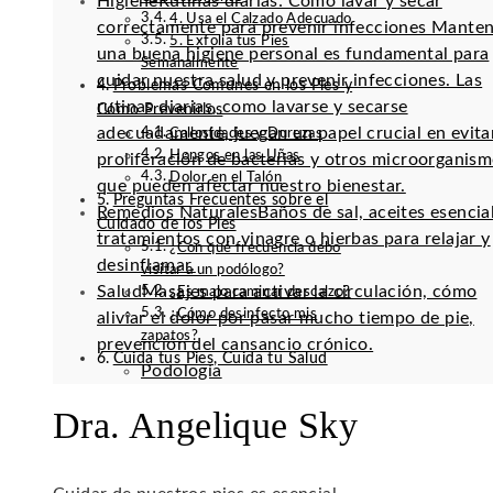
Higiene
Rutinas diarias: Cómo lavar y secar
4. Usa el Calzado Adecuado
correctamente para prevenir infecciones Mante
5. Exfolia tus Pies
una buena higiene personal es fundamental para
Semanalmente
cuidar nuestra salud y prevenir infecciones. Las
Problemas Comunes en los Pies y
rutinas diarias, como lavarse y secarse
Cómo Prevenirlos
adecuadamente, juegan un papel crucial en evitar
Callosidades y Durezas
Hongos en las Uñas
proliferación de bacterias y otros microorganis
Dolor en el Talón
que pueden afectar nuestro bienestar.
Preguntas Frecuentes sobre el
Remedios Naturales
Baños de sal, aceites esencia
Cuidado de los Pies
tratamientos con vinagre o hierbas para relajar y
¿Con qué frecuencia debo
desinflamar.
visitar a un podólogo?
Salud
Masajes para activar la circulación, cómo
¿Es malo caminar descalzo?
¿Cómo desinfecto mis
aliviar el dolor por pasar mucho tiempo de pie,
zapatos?
prevención del cansancio crónico.
Cuida tus Pies, Cuida tu Salud
Podología
Dra. Angelique Sky