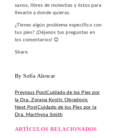
sanos, libres de molestias y listos para
llevarte a donde quieras.
¿Tienes algún problema específico con
tus pies? ¡Déjanos tus preguntas en
los comentarios! 😊
Share
Facebook
Twitter
LinkedIn
Pinterest
Stumbleupon
Email
By Sofía Alencar
Previous Post
Cuidado de los Pies por
la Dra. Zorana Kostic Obradovic
Next Post
Cuidado de los Pies por la
Dra. Marthyna Smith
ARTÍCULOS RELACIONADOS