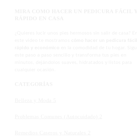
MIRA COMO HACER UN PEDICURA FÁCIL 
RÁPIDO EN CASA
¿Quieres lucir unos pies hermosos sin salir de casa? E
este video te mostramos
cómo hacer un pedicura fácil
rápido y económico
en la comodidad de tu hogar. Sig
este paso a paso sencillo y transforma tus pies en
minutos, dejándolos suaves, hidratados y listos para
cualquier ocasión.
CATEGORÍAS
Belleza y Moda
5
Problemas Comunes (Autocuidado)
2
Remedios Caseros y Naturales
2