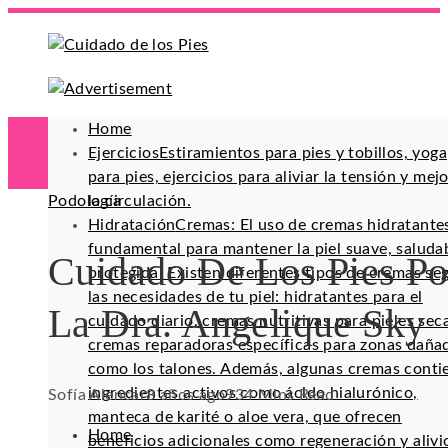
Home
Ejercicios
Estiramientos para pies y tobillos, yoga
para pies, ejercicios para aliviar la tensión y mej
Podología
la circulación.
Hidratación
Cremas: El uso de cremas hidratante
fundamental para mantener la piel suave, saluda
Cuidado De Los Pies Po
protegida. Existen diferentes tipos de cremas se
las necesidades de tu piel: hidratantes para el
La Dra. Angelique Sky
cuidado diario, cremas nutritivas para pieles sec
cremas reparadoras específicas para zonas daña
como los talones. Además, algunas cremas conti
ingredientes activos como ácido hialurónico,
Sofía Alencar
8 años ago
93
4 Mins Read
manteca de karité o aloe vera, que ofrecen
Home
beneficios adicionales como regeneración y alivi