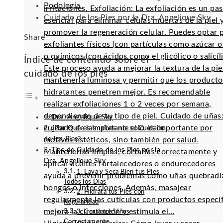
Podología
irritaciones. Exfoliación: La exfoliación es un pa
Cuidado de los Pies por la Dra. Angelique Sky
esencial para eliminar células muertas de la piel 
promover la regeneración celular. Puedes optar 
Facebook
Twitter
LinkedIn
Pinterest
Stumbleupon
Email
Share
exfoliantes físicos (con partículas como azúcar o 
o químicos (con ácidos como el glicólico o salicíli
Índice de contenido sobre el
Este proceso ayuda a mejorar la textura de la pie
cuidado de los pies
mantenerla luminosa y permitir que los producto
hidratantes penetren mejor. Es recomendable
realizar exfoliaciones 1 o 2 veces por semana,
dependiendo de tu tipo de piel. Cuidado de uñas:
Dra. Angelique Sky
cuidado de las uñas no solo es importante por
¿Por Qué es Importante el Cuidado
de los Pies?
motivos estéticos, sino también por salud.
Tips de Cuidado de los Pies por la
Mantenerlas limpias, cortarlas correctamente y
Dra. Angelique Sky
aplicar aceites fortalecedores o endurecedores
1. Lava y Seca Bien tus Pies
ayuda a prevenir problemas como uñas quebradi
Todos los Días
hongos o infecciones. Además, masajear
2. Hidrata tus Pies con
regularmente las cutículas con productos especí
Regularidad
mejora la circulación y estimula el…
3. Corta tus Uñas
Correctamente