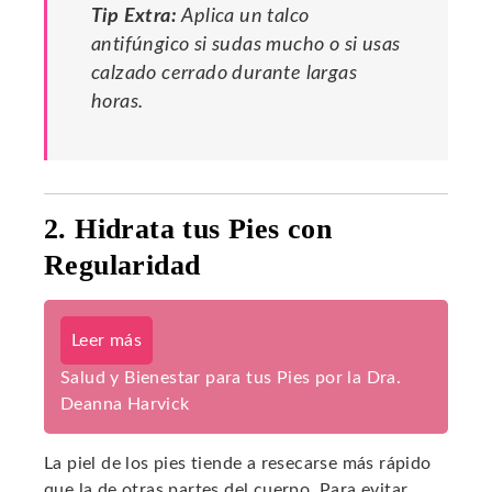
Tip Extra:
Aplica un talco
antifúngico si sudas mucho o si usas
calzado cerrado durante largas
horas.
2. Hidrata tus Pies con
Regularidad
Leer más
Salud y Bienestar para tus Pies por la Dra.
Deanna Harvick
La piel de los pies tiende a resecarse más rápido
que la de otras partes del cuerpo. Para evitar