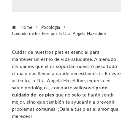
Home
Podología
Cuidado de los Pies por la Dra. Angela Hazeldine
Cuidar de nuestros pies es esencial para
mantener un estilo de vida saludable. A menudo
ebook
olvidamos que ellos soportan nuestro peso todo
el día y nos llevan a donde necesitamos ir. En este
ter
artículo, la Dra. Angela Hazeldine, experta en
salud podológica, comparte valiosos
tips de
cuidado de los pies
que no solo te harán sentir
edIn
mejor, sino que también te ayudarán a prevenir
problemas comunes. ¡Dale a tus pies el amor que
erest
merecen!
mbleupon