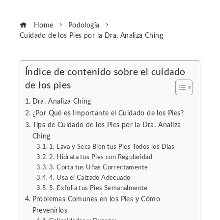
Home
Podología
Cuidado de los Pies por la Dra. Analiza Ching
Índice de contenido sobre el cuidado
de los pies
ebook
Dra. Analiza Ching
ter
¿Por Qué es Importante el Cuidado de los Pies?
Tips de Cuidado de los Pies por la Dra. Analiza
Ching
edIn
1. Lava y Seca Bien tus Pies Todos los Días
2. Hidrata tus Pies con Regularidad
erest
3. Corta tus Uñas Correctamente
4. Usa el Calzado Adecuado
5. Exfolia tus Pies Semanalmente
mbleupon
Problemas Comunes en los Pies y Cómo
Prevenirlos
l