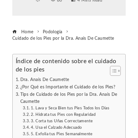
86
4 Mins Read
Home
Podología
Cuidado de los Pies por la Dra. Anais De Caumette
Índice de contenido sobre el cuidado
de los pies
ebook
Dra. Anais De Caumette
ter
¿Por Qué es Importante el Cuidado de los Pies?
Tips de Cuidado de los Pies por la Dra. Anais De
Caumette
edIn
1. Lava y Seca Bien tus Pies Todos los Días
2. Hidrata tus Pies con Regularidad
erest
3. Corta tus Uñas Correctamente
4. Usa el Calzado Adecuado
5. Exfolia tus Pies Semanalmente
mbleupon