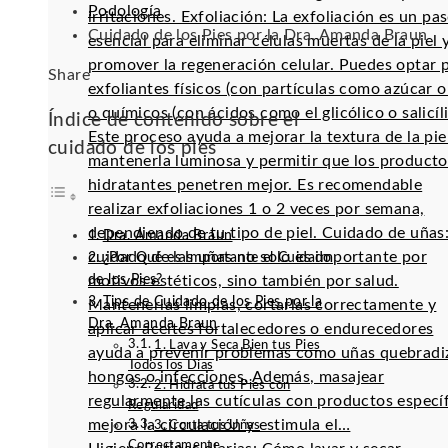
Podología
irritaciones. Exfoliación: La exfoliación es un pa
Cuidado de los Pies por la Dra. Amanda Braun
esencial para eliminar células muertas de la piel 
promover la regeneración celular. Puedes optar 
Facebook
Twitter
LinkedIn
Pinterest
Stumbleupon
Email
Share
exfoliantes físicos (con partículas como azúcar o 
o químicos (con ácidos como el glicólico o salicíli
Índice de contenido sobre el
Este proceso ayuda a mejorar la textura de la pie
cuidado de los pies
mantenerla luminosa y permitir que los producto
hidratantes penetren mejor. Es recomendable
realizar exfoliaciones 1 o 2 veces por semana,
dependiendo de tu tipo de piel. Cuidado de uñas:
Dra. Amanda Braun
cuidado de las uñas no solo es importante por
¿Por Qué es Importante el Cuidado
de los Pies?
motivos estéticos, sino también por salud.
Tips de Cuidado de los Pies por la
Mantenerlas limpias, cortarlas correctamente y
Dra. Amanda Braun
aplicar aceites fortalecedores o endurecedores
1. Lava y Seca Bien tus Pies
ayuda a prevenir problemas como uñas quebradi
Todos los Días
hongos o infecciones. Además, masajear
2. Hidrata tus Pies con
regularmente las cutículas con productos especí
Regularidad
mejora la circulación y estimula el…
3. Corta tus Uñas
Correctamente