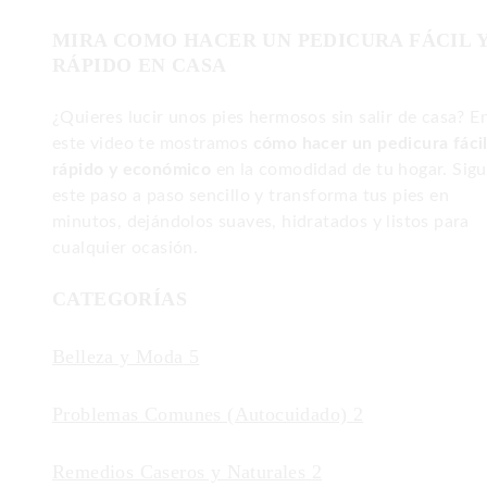
MIRA COMO HACER UN PEDICURA FÁCIL 
RÁPIDO EN CASA
¿Quieres lucir unos pies hermosos sin salir de casa? E
este video te mostramos
cómo hacer un pedicura fácil
rápido y económico
en la comodidad de tu hogar. Sig
este paso a paso sencillo y transforma tus pies en
minutos, dejándolos suaves, hidratados y listos para
cualquier ocasión.
CATEGORÍAS
Belleza y Moda
5
Problemas Comunes (Autocuidado)
2
Remedios Caseros y Naturales
2