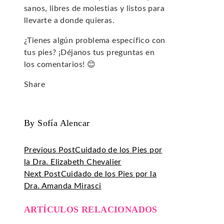
sanos, libres de molestias y listos para
llevarte a donde quieras.
¿Tienes algún problema específico con
tus pies? ¡Déjanos tus preguntas en
los comentarios! 😊
Share
Facebook
Twitter
LinkedIn
Pinterest
Stumbleupon
Email
By Sofía Alencar
Previous Post
Cuidado de los Pies por
la Dra. Elizabeth Chevalier
Next Post
Cuidado de los Pies por la
Dra. Amanda Mirasci
ARTÍCULOS RELACIONADOS