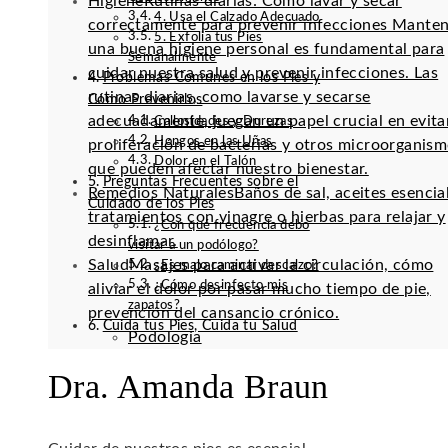
Higiene
Rutinas diarias: Cómo lavar y secar
4. Usa el Calzado Adecuado
correctamente para prevenir infecciones Mante
5. Exfolia tus Pies
una buena higiene personal es fundamental para
Semanalmente
cuidar nuestra salud y prevenir infecciones. Las
Problemas Comunes en los Pies y
rutinas diarias, como lavarse y secarse
Cómo Prevenirlos
adecuadamente, juegan un papel crucial en evitar
Callosidades y Durezas
Hongos en las Uñas
proliferación de bacterias y otros microorganis
Dolor en el Talón
que pueden afectar nuestro bienestar.
Preguntas Frecuentes sobre el
Remedios Naturales
Baños de sal, aceites esencia
Cuidado de los Pies
tratamientos con vinagre o hierbas para relajar y
¿Con qué frecuencia debo
desinflamar.
visitar a un podólogo?
Salud
Masajes para activar la circulación, cómo
¿Es malo caminar descalzo?
¿Cómo desinfecto mis
aliviar el dolor por pasar mucho tiempo de pie,
zapatos?
prevención del cansancio crónico.
Cuida tus Pies, Cuida tu Salud
Podología
Dra. Amanda Braun