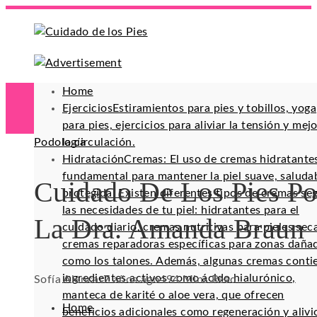
Home
Ejercicios
Estiramientos para pies y tobillos, yoga
para pies, ejercicios para aliviar la tensión y mej
Podología
la circulación.
Hidratación
Cremas: El uso de cremas hidratante
fundamental para mantener la piel suave, saluda
Cuidado De Los Pies Po
protegida. Existen diferentes tipos de cremas se
las necesidades de tu piel: hidratantes para el
La Dra. Amanda Braun
cuidado diario, cremas nutritivas para pieles sec
cremas reparadoras específicas para zonas daña
como los talones. Además, algunas cremas conti
ingredientes activos como ácido hialurónico,
Sofía Alencar
7 años ago
49
4 Mins Read
manteca de karité o aloe vera, que ofrecen
Home
beneficios adicionales como regeneración y alivi