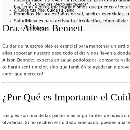
nuestra salud y prevenir infecciones. Las rutinas diar
¿Cómo desinfecto mis zapatos?
bacterias y otros microorganismos que pueden afectar
Cuida tus Pies, Cuida tu Salud
Remedios Naturales
Baños de sal, aceites esenciales, t
Salud
Masajes para activar la circulación, cómo alivia
Dra. Alison Bennett
Podología
Cuidar de nuestros pies es esencial para mantener un estil
ellos soportan nuestro peso todo el día y nos llevan a donde 
Alison Bennett, experta en salud podológica, comparte val
te harán sentir mejor, sino que también te ayudarán a preve
amor que merecen!
¿Por Qué es Importante el Cuid
Los pies son una de las partes más importantes de nuestro 
olvidadas. Si no reciben el cuidado adecuado, pueden apar