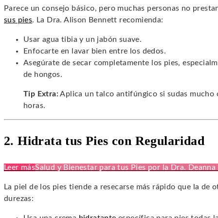
Parece un consejo básico, pero muchas personas no prestan 
sus pies
. La Dra. Alison Bennett recomienda:
Usar agua tibia y un jabón suave.
Enfocarte en lavar bien entre los dedos.
Asegúrate de secar completamente los pies, especialme
de hongos.
Tip Extra:
Aplica un talco antifúngico si sudas mucho o
horas.
2. Hidrata tus Pies con Regularidad
Leer más
Salud y Bienestar para tus Pies por la Dra. Deanna
La piel de los pies tiende a resecarse más rápido que la de o
durezas: