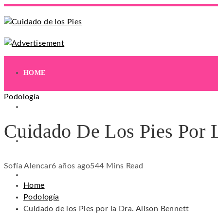
HOME
Podología
EJERCICIOS
Cuidado De Los Pies Por L
HIDRATACIÓN
Sofía Alencar
6 años ago
54
4 Mins Read
HIGIENE
Home
Podología
Cuidado de los Pies por la Dra. Alison Bennett
REMEDIOS NATURALES