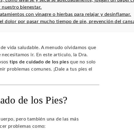
ias, como lavarse y secarse adecuadamente, juegan un papel cru
 nuestro bienestar.
ratamientos con vinagre o hierbas para relajar y desinflamar.
r el dolor por pasar mucho tiempo de pie, prevención del cans
o de vida saludable. A menudo olvidamos que
necesitamos ir. En este artículo, la Dra.
iosos
tips de cuidado de los pies
que no solo
nir problemas comunes. ¡Dale a tus pies el
ado de los Pies?
cuerpo, pero también una de las más
ecer problemas como: