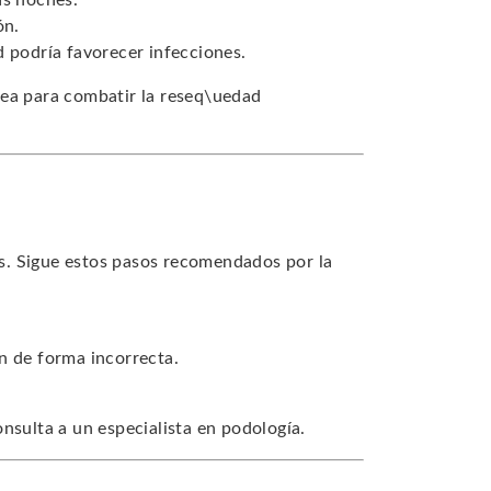
as noches.
ón.
d podría favorecer infecciones.
rea para combatir la reseq\uedad
s. Sigue estos pasos recomendados por la
n de forma incorrecta.
nsulta a un especialista en podología.