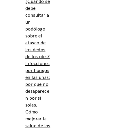
¿Cuándo se
debe
consultar a
un
podólogo
sobre el
atasco de
los dedos
de los pies?
Infecciones
por hongos
en las uñas:
por qué no
desaparece
n por sí
solas.
Cómo
mejorar la
salud de los