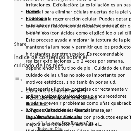
irritaciones. Exfoliación: La exfoliación es un pa
Home
esencial para eliminar células muertas de la piel 
Podología
promover la regeneración celular. Puedes optar 
Cuidado de los Pies por la Dra. Alícia Sánchez-
exfoliantes físicos (con partículas como azúcar o 
Camacho
o químicos (con ácidos como el glicólico o salicíli
Este proceso ayuda a mejorar la textura de la pie
Facebook
Twitter
LinkedIn
Pinterest
Stumbleupon
Email
Share
mantenerla luminosa y permitir que los producto
hidratantes penetren mejor. Es recomendable
Índice de contenido sobre el
realizar exfoliaciones 1 o 2 veces por semana,
cuidado de los pies
dependiendo de tu tipo de piel. Cuidado de uñas:
cuidado de las uñas no solo es importante por
motivos estéticos, sino también por salud.
Mantenerlas limpias, cortarlas correctamente y
Dra. Alícia Sánchez-Camacho
aplicar aceites fortalecedores o endurecedores
¿Por Qué es Importante el Cuidado
ayuda a prevenir problemas como uñas quebradi
de los Pies?
hongos o infecciones. Además, masajear
Tips de Cuidado de los Pies por la
Dra. Alícia Sánchez-Camacho
regularmente las cutículas con productos especí
1. Lava y Seca Bien tus Pies
mejora la circulación y estimula el…
Todos los Días