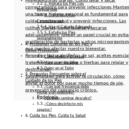
Higiene
Rutinas diarias: Cómo lavar y secar
2. Hidrata tus Pies con
correctamente para prevenir infecciones Mante
Regularidad
una buena higiene personal es fundamental para
3. Corta tus Uñas
cuidar nuestra salud y prevenir infecciones. Las
Correctamente
4. Usa el Calzado Adecuado
rutinas diarias, como lavarse y secarse
5. Exfolia tus Pies
adecuadamente, juegan un papel crucial en evitar
Semanalmente
proliferación de bacterias y otros microorganis
Problemas Comunes en los Pies y
que pueden afectar nuestro bienestar.
Cómo Prevenirlos
Remedios Naturales
Baños de sal, aceites esencia
Callosidades y Durezas
tratamientos con vinagre o hierbas para relajar y
Hongos en las Uñas
Dolor en el Talón
desinflamar.
Preguntas Frecuentes sobre el
Salud
Masajes para activar la circulación, cómo
Cuidado de los Pies
aliviar el dolor por pasar mucho tiempo de pie,
¿Con qué frecuencia debo
prevención del cansancio crónico.
visitar a un podólogo?
Podología
¿Es malo caminar descalzo?
¿Cómo desinfecto mis
zapatos?
Cuida tus Pies, Cuida tu Salud