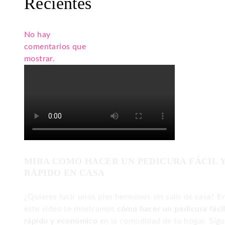
Recientes
No hay
comentarios que
mostrar.
MIRA COMO HACER UN PEDICURA FÁCIL 
RÁPIDO EN CASA
¿Quieres lucir unos pies hermosos sin salir de casa? E
este video te mostramos
cómo hacer un pedicura fácil
rápido y económico
en la comodidad de tu hogar. Sig