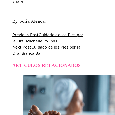
Share
Facebook
Twitter
LinkedIn
Pinterest
Stumbleupon
Email
By Sofía Alencar
Previous Post
Cuidado de los Pies por
la Dra. Michelle Rounds
Next Post
Cuidado de los Pies por la
Dra. Bianca Bai
ARTÍCULOS RELACIONADOS