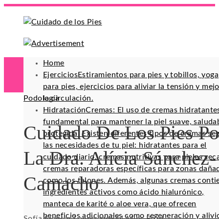
Home
Ejercicios
Estiramientos para pies y tobillos, yoga
para pies, ejercicios para aliviar la tensión y mej
Podología
la circulación.
Hidratación
Cremas: El uso de cremas hidratante
fundamental para mantener la piel suave, saluda
Cuidado De Los Pies Po
protegida. Existen diferentes tipos de cremas se
las necesidades de tu piel: hidratantes para el
La Dra. Alícia Sánchez-
cuidado diario, cremas nutritivas para pieles sec
cremas reparadoras específicas para zonas daña
Camacho
como los talones. Además, algunas cremas conti
ingredientes activos como ácido hialurónico,
manteca de karité o aloe vera, que ofrecen
beneficios adicionales como regeneración y alivi
Sofía Alencar
7 años ago
54
4 Mins Read