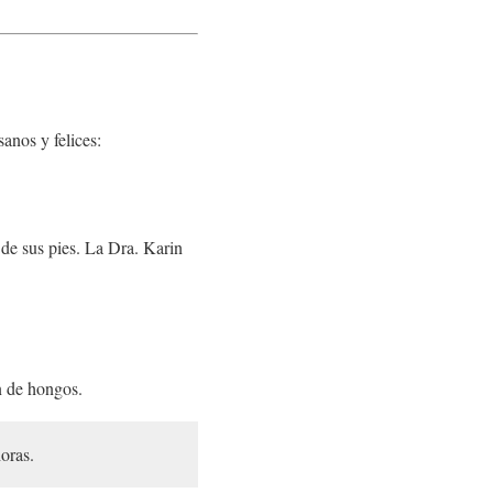
anos y felices:
 de sus pies. La Dra. Karin
n de hongos.
oras.